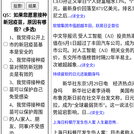
CEO孙正义单日个人财富缩水13%，个
元，最新身价回落至871亿美元，排
Q5：如果您愿意接种
尼之后...
(详全文)
新冠疫苗，原因有哪
软银集团市值超越丰田，跃居日企首位
些？(多选)
中文导报讯 受人工智能（AI）投资
1、我觉得公开上
值在6月1日超过了丰田汽车公司，成
市的新冠疫苗基
市公司。对人工智能（AI）相关业务
本是安全的
价，东交所市值榜首时隔22年半易主
2、我觉得接种疫
次被超越象...
(详全文)
苗对预防新冠肺
炎是有效的
持续疲软的日元还能翻身吗
3、我觉得接种疫
新华社东京5月29日电 经济热点
苗可以保护自己
身吗 新华社记者李诗萌 美国布鲁
免受感染
布鲁克斯日前在社交平台发文称，日
4、我觉得接种疫
拉，成为“全球最弱货币”。这一说法
苗可以保护周围
势延宕影响，日...
(详全文)
的人(家人、朋
上海日料餐厅发生伤人案 人生最恐怖...
友、同事)不受感
上海日料餐厅发生伤人案：目击者称
染