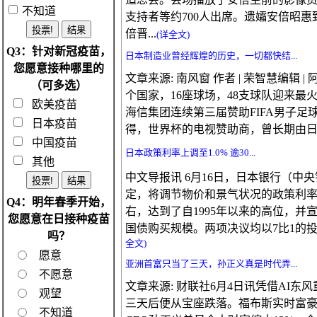
不知道
支持者等约700人出席。遗孀安倍昭惠
倍晋...
(详全文)
Q3：针对新冠疫苗，
日本制造业曾经辉煌的历史，一切都快结...
您愿意接种哪里的
文章来源: 南风窗 作者 | 荣智慧编辑 |
（可多选）
个国家，16座球场，48支球队迎来最
欧美疫苗
海信集团连续第三届赞助FIFA男子足
日本疫苗
得，世界杯的电视赞助商，曾长期由日本品
中国疫苗
日本政策利率上调至1.0% 逾30...
其他
中文导报讯 6月16日，日本银行（中
定，将调节物价和景气状况的政策利率从现
Q4：明年春季开始，
右，达到了自1995年以来的高位，并宣
您愿意在日接种疫苗
国债购买规模。两项决议均以7比1的投
吗？
全文)
愿意
亚洲首富只当了三天，孙正义真是时代弄...
不愿意
文章来源: 财联社6月4日讯凭借AI
观望
三天后便从宝座跌落。福布斯实时富
不知道