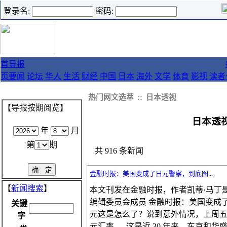
登录名:
密码:
首
导报
页
要闻
论坛
华人
生活
财经
中国
日本
海外
文学
体育
影视
读者
热门网文选萃
::
日本透视
【导报按期阅览】
日本透
年
月
第
期
共 916 条新闻
金融时报：美国变成了日元警察，到底图...
【
新闻搜索
】
本文刊发在金融时报，作者凯蒂·马丁是
编辑委员会成员 金融时报：美国变成
关键
元这是怎么了？说到意外情况，上周
字
元汇率 。 这是近 30 年来，东京和