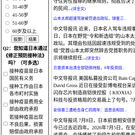
守住男性独尊的继承规则，彻底否决
31-40岁
的民间...
(详全文)
41-50岁
山本太郎超速驾驶被罚退出政坛，球星三...
51-60岁
中文导报讯 近来，日本名人驾车违规
60岁及以上
日，日本在野党“令和新选组”的山本
政坛。其理由包括因超速违规受到的处
Q2：您知道日本通过
组”党首山本太郎突然辞去党首职务的
《修正预防接种法》
示将继续担任...
(详全文)
吗？（可多选）
贝恩资本出清全部铠侠持股，8年投资回...
接种疫苗是日本
国民有义务
中文导报讯 美国私募投资公司 Bain C
David Gross 近日在接受彭博电
接种工作由日本
闪存芯片制造商铠侠控股（ KIOXI
各市町村实施
科技与投资格局的交易画上了句号。7月9
接种疫苗费用全
部由政府承担
安倍晋三遭枪击身亡四周年：追思会和回...
若接种疫苗出现
中文导报讯 7月8日，日本前首相安
不良后果，损害
今已过去近四年。2026年7月5日，
赔偿由政府承担
追思会。会场播放了安倍生前的影像