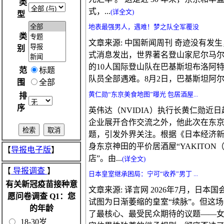
类
式，...
(详全文)
型
地表最强男人，遇难！梦之队全军覆没
类
文章来源: 中国新闻周刊 奇迹没有发
别
式消息发出，世界著名登山家尼尔马尔·普尔贾
的10人国际登山队在巴基斯坦布洛阿特峰（
范
标题
队员全部遇难。8月2日，巴基斯坦阿尔卑
围
全部
黄仁勋“东京美食地图”曝光 包居酒屋...
排
序
英伟达（NVIDIA）执行长黄仁勋近
企业展开合作交流之外，他此次在东
题，引发外界关注。根据《日本经济新
身东京神田的平价居酒屋“YAKITO
【
导报电子版
】
店”。由...
(详全文)
【
导报调查
】
日本皇室继承困局：宁可“收养”男丁 ...
有关新冠疫苗接种意
文章来源: 译言网 2026年7月，日
愿问卷调查 Q1：您
试图为日渐萎缩的皇室“续脉”。但这
的年龄
了最核心、最受民众期待的议题——
18-30岁