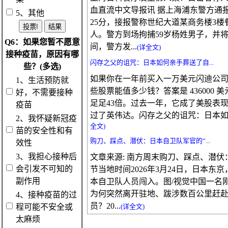
血直流中文导报讯 据上海浦东警方通报
5、其他
25分，接报警称世纪大道某商务楼3
人。警方到场拘捕59岁杨姓男子，并
Q6：如果您暂不愿意
间，警方发...
(详全文)
接种疫苗，原因有哪
闪存之父的诅咒：日本如何亲手葬送了自...
些？(多选)
如果你在一年前买入一万美元闪迪公司（S
1、生活预防就
些股票能值多少钱？答案是 436000 
好，不需要接种
足足43倍。过去一年，它成了美股表
疫苗
过了英伟达。闪存之父的诅咒：日本如何
2、我怀疑新冠疫
全文)
苗的安全性和有
购刀、踩点、潜伏：日本自卫队军官的“...
效性
3、我担心接种后
文章来源: 南方周末购刀、踩点、潜伏
会引发不可知的
节当地时间2026年3月24日，日本
副作用
本自卫队人员闯入。图/视觉中国一名
为何突然离开驻地、跋涉数百公里赶
4、接种疫苗的过
员？20...
程可能不安全或
(详全文)
太麻烦