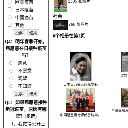
1305 张图片
欧美疫苗
日本疫苗
社会
中国疫苗
766 张图片
其他
6个相册在第1页
Q4：明年春季开始，
您愿意在日接种疫苗
吗？
愿意
不愿意
北京
观望
日本百万美元超级皇冠
不知道
Q5：如果您愿意接种
新冠疫苗，原因有哪
台湾南部发
中国隆重接待特朗普访华。
些？(多选)
1、我觉得公开上