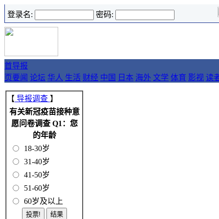
登录名:
密码:
首
导报
页
要闻
论坛
华人
生活
财经
中国
日本
海外
文学
体育
影视
读
【
导报调查
】
有关新冠疫苗接种意
愿问卷调查 Q1：您
的年龄
18-30岁
31-40岁
41-50岁
51-60岁
60岁及以上