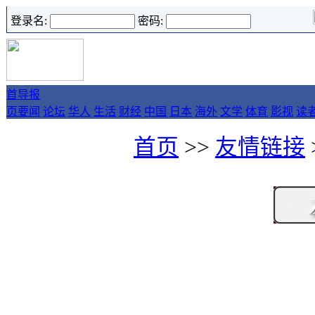
登录名:
密码:
首
导报
页
要闻
论坛
华人
生活
财经
中国
日本
海外
文学
体育
影视
读
首页
>>
友情链接