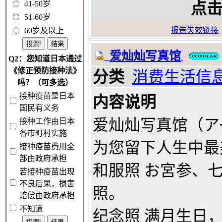
41-50岁
点击
51-60岁
报告失效链接
60岁及以上
爱灿灿写真馆
Q2：您知道日本通过
《修正预防接种法》
分类
消费生活信
吗？（可多选）
接种疫苗是日本
内容说明
国民有义务
爱灿灿写真馆（ア
接种工作由日本
各市町村实施
为您留下人生中最
接种疫苗费用全
部由政府承担
和服照 お宮参、
若接种疫苗出现
不良后果，损害
照。
赔偿由政府承担
不知道
纪念照 满月生日