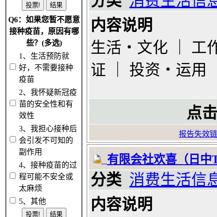
分类
消费生活信
Q6：如果您暂不愿意
内容说明
接种疫苗，原因有哪
些？(多选)
生活・文化 ｜ 工
1、生活预防就
证 ｜ 投资・运用
好，不需要接种
疫苗
2、我怀疑新冠疫
苗的安全性和有
点击
效性
3、我担心接种后
报告失效
会引发不可知的
副作用
有限会社欢喜（日中
4、接种疫苗的过
分类
消费生活信
程可能不安全或
太麻烦
内容说明
5、其他