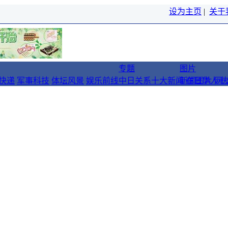
设为主页
|
关于
专题
图片
快递
军事科技
体坛风景
娱乐前线
中日关系十大新闻
新闻图片
在日华人十
网