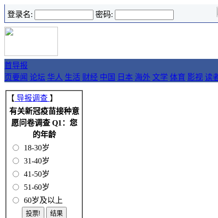
登录名:
密码:
首
导报
页
要闻
论坛
华人
生活
财经
中国
日本
海外
文学
体育
影视
读
【
导报调查
】
有关新冠疫苗接种意
愿问卷调查 Q1：您
的年龄
18-30岁
31-40岁
41-50岁
51-60岁
60岁及以上