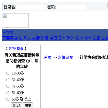
登录名:
密码:
首
导报
页
要闻
论坛
华人
生活
财经
中国
日本
海外
文学
体育
影视
读
【
导报调查
】
有关新冠疫苗接种意
首页
>>
友情链接
>>
社团协会组织机
愿问卷调查 Q1：您
的年龄
18-30岁
31-40岁
41-50岁
51-60岁
60岁及以上