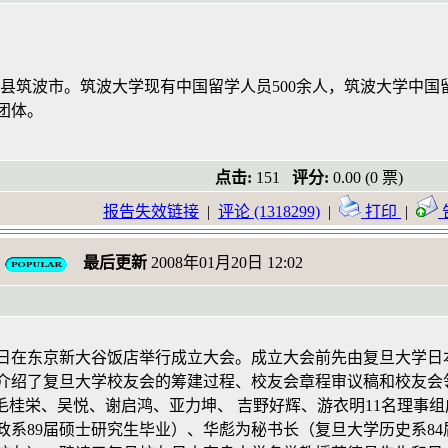
城县筑波市。筑波大学现有中国留学人员500余人，筑波大学中
团体。
点击:
151
评分:
0.00 (0 票)
报告失效链接
|
评论 (1318299)
|
打印
|
最后更新
2008年01月20日 12:02
月28日在东京新大谷饭店举行成立大会。成立大会前先由复旦大
介绍了复旦大学校友会的筹建过程、校友会章程审议稿和校友会
、毛桂栄、吴悦、谢启鸿、亚力坤、 吉野好辉、游衣明11名理
政系89届硕士研究生毕业）、华彪为秘书长（复旦大学历史系8