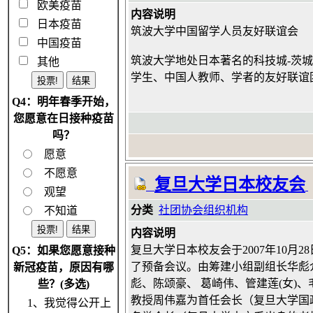
欧美疫苗
内容说明
日本疫苗
筑波大学中国留学人员友好联谊会
中国疫苗
筑波大学地处日本著名的科技城-茨
其他
学生、中国人教师、学者的友好联谊
Q4：明年春季开始，
您愿意在日接种疫苗
吗？
愿意
不愿意
复旦大学日本校友会
观望
分类
社团协会组织机构
不知道
内容说明
复旦大学日本校友会于2007年10
Q5：如果您愿意接种
了预备会议。由筹建小组副组长华彪
新冠疫苗，原因有哪
彪、陈颂豪、 葛崎伟、管建莲(女)
些？(多选)
教授周伟嘉为首任会长（复旦大学国
1、我觉得公开上