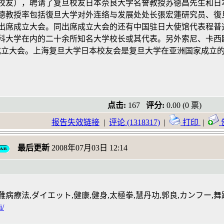
校友），聘请了复旦校友日本奈良大学名誉教授苏德昌先生和日
德教授率包括復旦大学对外连络与发展处处长張宏蓮研究员、復
团出席成立大会。同出席成立大会的还有中国驻日大使馆代表程
科大学在内的二十余所知名大学校长或其代表。另外索尼、卡西
成立大会。上海复旦大学日本校友会是复旦大学在亚洲国家成立
点击:
167
评分:
0.00 (0 票)
报告失效链接
|
评论 (1318317)
|
打印
|
最后更新
2008年07月03日 12:14
難病療法,ダイエット,健康,健身,太極拳,慧丹功,郭良,カンフー,舞
i/