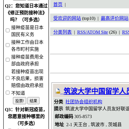
首页
|
Q2：您知道日本通过
《修正预防接种法》
受欢迎的网站
(top10) |
最高评价网站
吗？（可多选）
接种疫苗是日本
分类列表
|
RSS/ATOM Site
(26) |
RS
国民有义务
接种工作由日本
各市町村实施
接种疫苗费用全
部由政府承担
若接种疫苗出现
不良后果，损害
赔偿由政府承担
筑波大学中国留学人
不知道
分类
社团协会组织机构
提示
筑波大学中国留学人员友好联
Q3：针对新冠疫苗，
您愿意接种哪里的
邮政编码
305-8573
（可多选）
地址
2-1 天王台 , 筑波市 , 茨城县