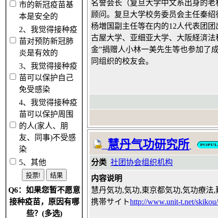
名誉会长（复旦大学中文系出身的老
市的新冠疫苗基
顾问。复旦大学校务委员会主任秦绍
本是安全的
杨増国副主任等在内的12人代表团
2、我觉得接种疫
古屋大学、亚细亚大学、大阪経済法
苗对预防新冠肺
金”捐赠人小林一美先生等也参加了
炎是有效的
同组织的校友会。
3、我觉得接种疫
苗可以保护自己
免受感染
4、我觉得接种疫
苗可以保护周围
的人(家人、朋
友、同事)不受感
慧丹气功研究所
染
5、其他
分类
社团协会组织机构
内容说明
Q6：如果您暂不愿意
慧丹気功,気功,東京都気功,気功療法,
接种疫苗，原因有哪
携帯サイト
http://www.unit-t.net/skikou/
些？(多选)