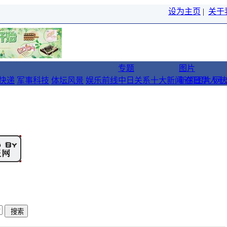
设为主页
|
关于
专题
图片
快递
军事科技
体坛风景
娱乐前线
中日关系十大新闻
新闻图片
在日华人十
网