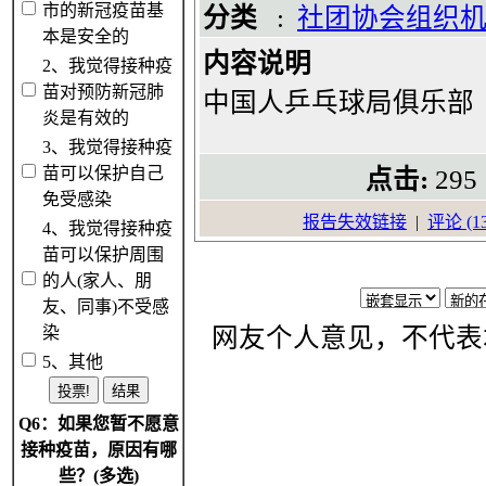
市的新冠疫苗基
分类
:
社团协会组织
本是安全的
内容说明
2、我觉得接种疫
苗对预防新冠肺
中国人乒乓球局俱乐部
炎是有效的
3、我觉得接种疫
苗可以保护自己
点击:
29
免受感染
报告失效链接
|
评论 (13
4、我觉得接种疫
苗可以保护周围
的人(家人、朋
友、同事)不受感
染
网友个人意见，不代表
5、其他
Q6：如果您暂不愿意
接种疫苗，原因有哪
些？(多选)