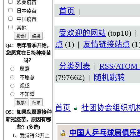
欧美疫苗
首页
|
日本疫苗
中国疫苗
其他
受欢迎的网站
(top10) 
点
(1) |
友情链接站点
(1
Q4：明年春季开始，
您愿意在日接种疫苗
吗？
分类列表
|
RSS/ATOM S
愿意
(797662) |
随机跳转
不愿意
观望
不知道
首页
社团协会组织机
Q5：如果您愿意接种
新冠疫苗，原因有哪
些？(多选)
中国人乒乓球局俱乐
1、我觉得公开上