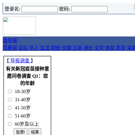
登录名:
密码:
首
导报
页
要闻
论坛
华人
生活
财经
中国
日本
海外
文学
体育
影视
读
【
导报调查
】
有关新冠疫苗接种意
愿问卷调查 Q1：您
的年龄
18-30岁
31-40岁
41-50岁
51-60岁
60岁及以上