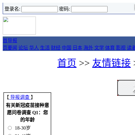
登录名:
密码:
首
导报
页
要闻
论坛
华人
生活
财经
中国
日本
海外
文学
体育
影视
读
首页
>>
友情链接
【
导报调查
】
有关新冠疫苗接种意
愿问卷调查 Q1：您
的年龄
18-30岁