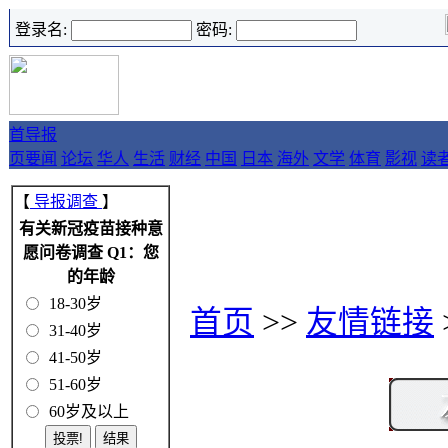
登录名:
密码:
首
导报
页
要闻
论坛
华人
生活
财经
中国
日本
海外
文学
体育
影视
读
【
导报调查
】
有关新冠疫苗接种意
愿问卷调查 Q1：您
的年龄
18-30岁
首页
>>
友情链接
31-40岁
41-50岁
51-60岁
60岁及以上