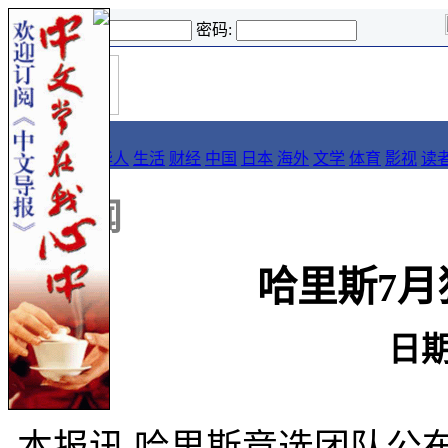
登录名:
密码:
首
导报
页
要闻
论坛
华人
生活
财经
中国
日本
海外
文学
体育
影视
读
::
新闻
哈里斯7月
日期