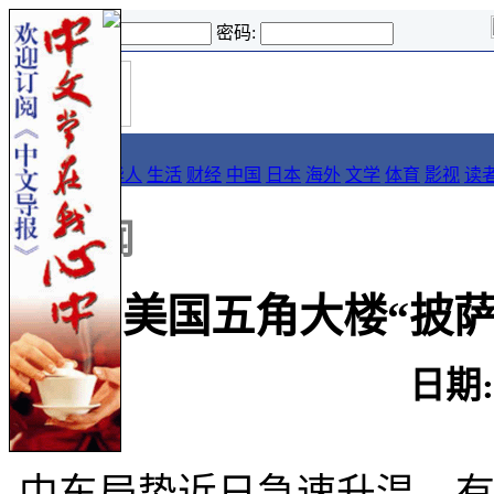
登录名:
密码:
首
导报
页
要闻
论坛
华人
生活
财经
中国
日本
海外
文学
体育
影视
读
::
新闻
美国五角大楼“披萨
日期: