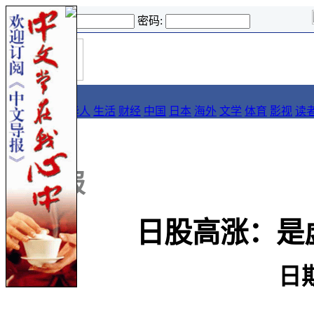
登录名:
密码:
首
导报
页
要闻
论坛
华人
生活
财经
中国
日本
海外
文学
体育
影视
读
::
导报
日股高涨：是
日