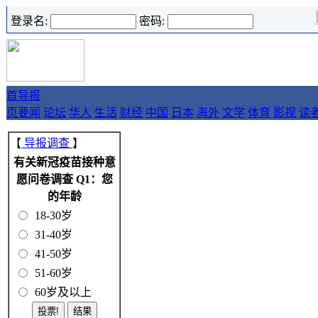
登录名:
密码:
首
导报
页
要闻
论坛
华人
生活
财经
中国
日本
海外
文学
体育
影视
读
【
导报调查
】
有关新冠疫苗接种意
愿问卷调查 Q1：您
的年龄
18-30岁
31-40岁
41-50岁
51-60岁
60岁及以上