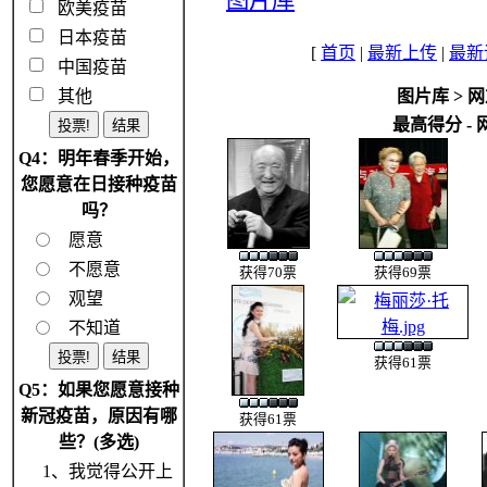
图片库
欧美疫苗
日本疫苗
[
首页
|
最新上传
|
最新
中国疫苗
其他
图片库
>
网
最高得分 -
Q4：明年春季开始，
您愿意在日接种疫苗
吗？
愿意
不愿意
获得70票
获得69票
观望
不知道
获得61票
Q5：如果您愿意接种
新冠疫苗，原因有哪
获得61票
些？(多选)
1、我觉得公开上