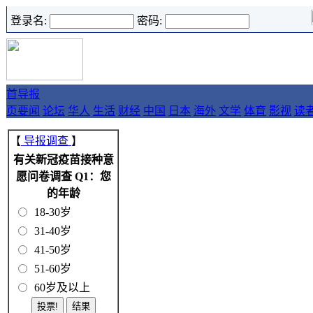
登录名:
密码:
首
导报
页
要闻
论坛
华人
生活
财经
中国
日本
海外
文学
体育
影视
读
【
导报调查
】
有关新冠疫苗接种意
愿问卷调查 Q1：您
的年龄
18-30岁
31-40岁
41-50岁
51-60岁
60岁及以上