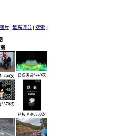
图片
|
最高评分
|
搜索
]
图
贴图
已被浏览6440次
6498次
6370次
已被浏览6303次