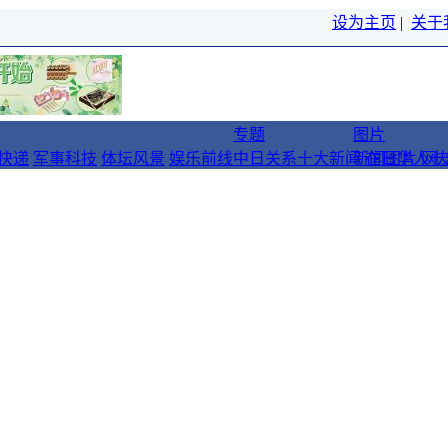
设为主页
|
关于
专题
图片
快递
军事科技
体坛风景
娱乐前线
中日关系十大新闻
新闻图片
在日华人十
网