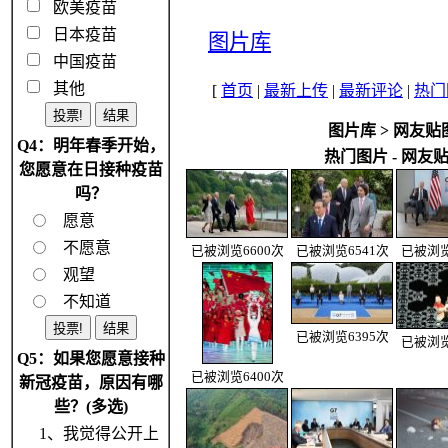
欧美疫苗
日本疫苗
图片库
中国疫苗
其他
[
首页
|
最新上传
|
最新评论
|
热门
图片库
>
网友贴
Q4：明年春季开始，
热门图片 - 网友
您愿意在日接种疫苗
吗？
愿意
不愿意
已被浏览6600次
已被浏览6541次
已被浏览
观望
不知道
已被浏览6395次
已被浏览
Q5：如果您愿意接种
已被浏览6400次
新冠疫苗，原因有哪
些？(多选)
1、我觉得公开上