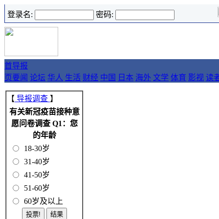
登录名:
密码:
首
导报
页
要闻
论坛
华人
生活
财经
中国
日本
海外
文学
体育
影视
读
【
导报调查
】
有关新冠疫苗接种意
愿问卷调查 Q1：您
的年龄
18-30岁
31-40岁
41-50岁
51-60岁
60岁及以上