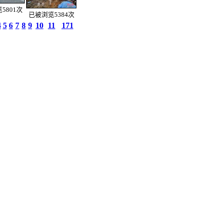
5801次
已被浏览5384次
4
5
6
7
8
9
10
11
171