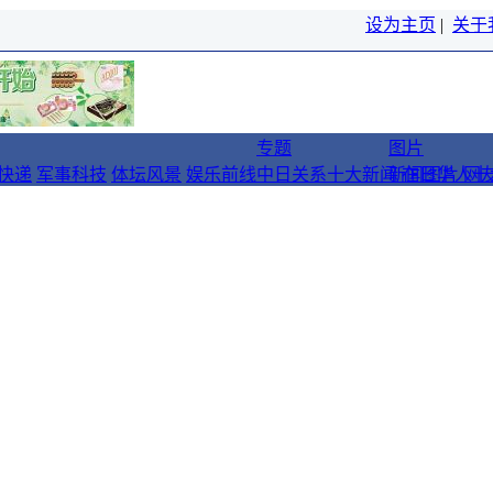
设为主页
|
关于
专题
图片
快递
军事科技
体坛风景
娱乐前线
中日关系十大新闻
新闻图片
在日华人十
网