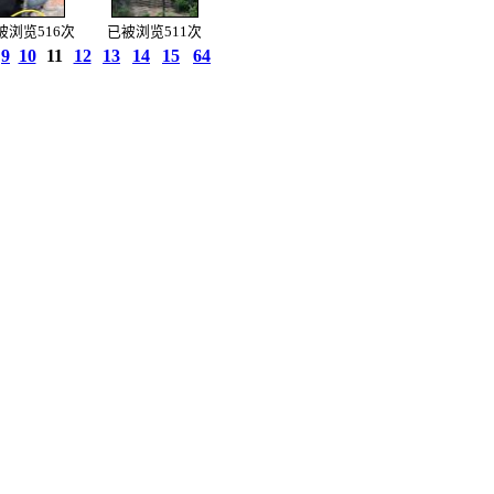
被浏览516次
已被浏览511次
9
10
11
12
13
14
15
64