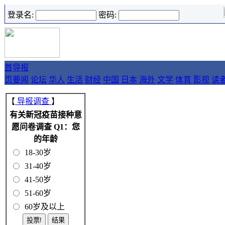
登录名:
密码:
首
导报
页
要闻
论坛
华人
生活
财经
中国
日本
海外
文学
体育
影视
读
【
导报调查
】
有关新冠疫苗接种意
愿问卷调查 Q1：您
的年龄
18-30岁
31-40岁
41-50岁
51-60岁
60岁及以上