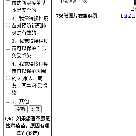
已被浏览517次
市的新冠疫苗基
已
本是安全的
1
6
7
8
766张图片在第64页
2、我觉得接种疫
苗对预防新冠肺
炎是有效的
3、我觉得接种疫
苗可以保护自己
免受感染
4、我觉得接种疫
苗可以保护周围
的人(家人、朋
友、同事)不受感
染
5、其他
Q6：如果您暂不愿意
接种疫苗，原因有哪
些？(多选)