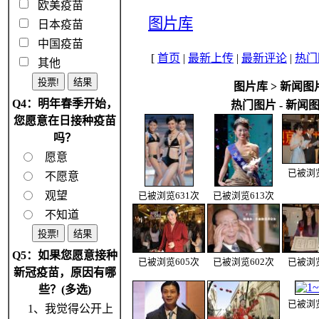
欧美疫苗
图片库
日本疫苗
中国疫苗
[
首页
|
最新上传
|
最新评论
|
热门
其他
图片库
>
新闻图
Q4：明年春季开始，
热门图片 - 新闻
您愿意在日接种疫苗
吗？
愿意
已被浏览
不愿意
观望
已被浏览631次
已被浏览613次
不知道
Q5：如果您愿意接种
已被浏览605次
已被浏览602次
已被浏览
新冠疫苗，原因有哪
些？(多选)
已被浏览
1、我觉得公开上