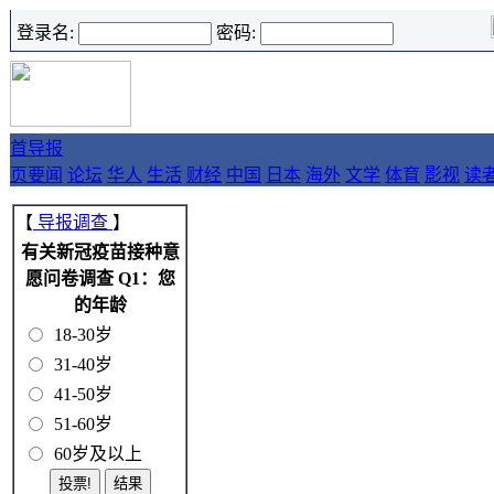
登录名:
密码:
首
导报
页
要闻
论坛
华人
生活
财经
中国
日本
海外
文学
体育
影视
读
【
导报调查
】
有关新冠疫苗接种意
愿问卷调查 Q1：您
的年龄
18-30岁
31-40岁
41-50岁
51-60岁
60岁及以上