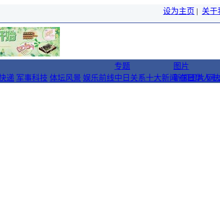
设为主页
|
关于
专题
图片
快递
军事科技
体坛风景
娱乐前线
中日关系十大新闻
新闻图片
在日华人十
网