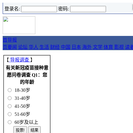
登录名:
密码:
首
导报
页
要闻
论坛
华人
生活
财经
中国
日本
海外
文学
体育
影视
读
【
导报调查
】
有关新冠疫苗接种意
愿问卷调查 Q1：您
的年龄
18-30岁
31-40岁
41-50岁
51-60岁
60岁及以上