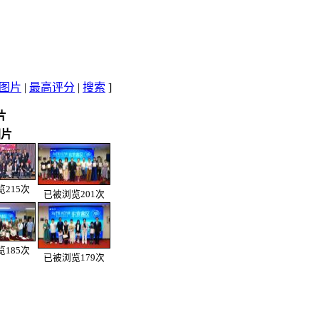
图片
|
最高评分
|
搜索
]
片
图片
215次
已被浏览201次
185次
已被浏览179次