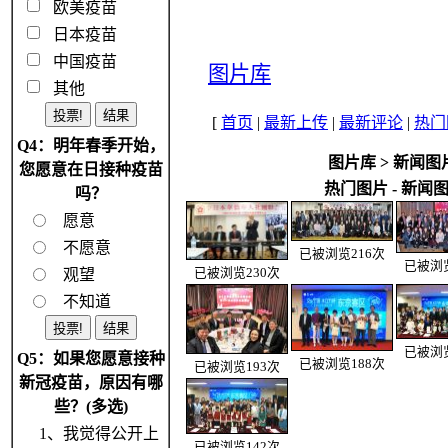
欧美疫苗
日本疫苗
中国疫苗
图片库
其他
[
首页
|
最新上传
|
最新评论
|
热门
Q4：明年春季开始，
图片库
>
新闻图
您愿意在日接种疫苗
热门图片 - 新闻
吗？
愿意
不愿意
已被浏览216次
已被浏览
观望
已被浏览230次
不知道
已被浏览
Q5：如果您愿意接种
已被浏览188次
已被浏览193次
新冠疫苗，原因有哪
些？(多选)
1、我觉得公开上
已被浏览142次