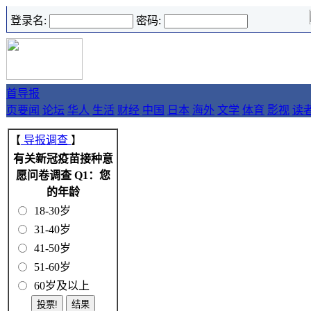
登录名:
密码:
首
导报
页
要闻
论坛
华人
生活
财经
中国
日本
海外
文学
体育
影视
读
【
导报调查
】
有关新冠疫苗接种意
愿问卷调查 Q1：您
的年龄
18-30岁
31-40岁
41-50岁
51-60岁
60岁及以上