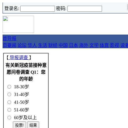
登录名:
密码:
首
导报
页
要闻
论坛
华人
生活
财经
中国
日本
海外
文学
体育
影视
读
【
导报调查
】
有关新冠疫苗接种意
愿问卷调查 Q1：您
的年龄
18-30岁
31-40岁
41-50岁
51-60岁
60岁及以上