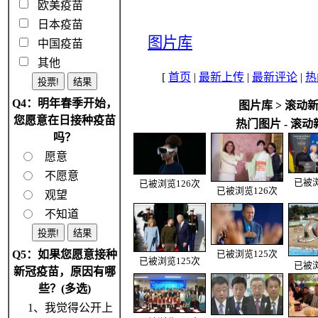
欧美疫苗
日本疫苗
图片库
中国疫苗
其他
[
首页
|
最新上传
|
最新评论
|
热
Q4：明年春季开始，
图片库
>
滚动
您愿意在日接种疫苗
热门图片 - 滚动
吗？
愿意
不愿意
已被浏
已被浏览126次
已被浏览126次
观望
不知道
Q5：如果您愿意接种
已被浏览125次
已被浏览125次
已被浏
新冠疫苗，原因有哪
些？(多选)
1、我觉得公开上