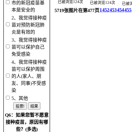
已被浏览124次
市的新冠疫苗基
已被浏览124次
已被浏
本是安全的
1
452
453
454
455
5719张图片在第477页
2、我觉得接种疫
苗对预防新冠肺
炎是有效的
3、我觉得接种疫
苗可以保护自己
免受感染
4、我觉得接种疫
苗可以保护周围
的人(家人、朋
友、同事)不受感
染
5、其他
Q6：如果您暂不愿意
接种疫苗，原因有哪
些？(多选)