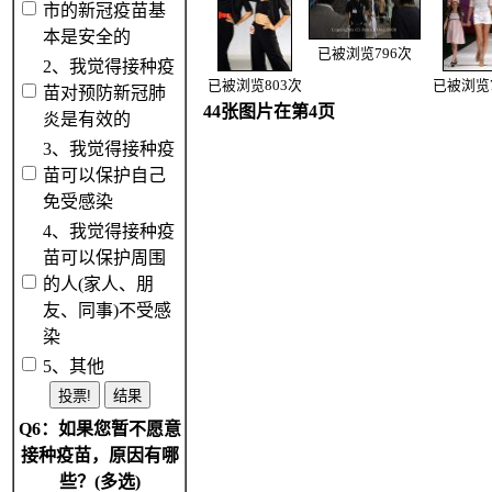
市的新冠疫苗基
本是安全的
已被浏览796次
2、我觉得接种疫
已被浏览803次
已被浏览7
苗对预防新冠肺
44张图片在第4页
炎是有效的
3、我觉得接种疫
苗可以保护自己
免受感染
4、我觉得接种疫
苗可以保护周围
的人(家人、朋
友、同事)不受感
染
5、其他
Q6：如果您暂不愿意
接种疫苗，原因有哪
些？(多选)