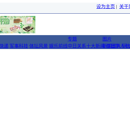
设为主页
|
关于
专题
图片
快递
军事科技
体坛风景
娱乐前线
中日关系十大新闻
新闻图片
在日华人十
网