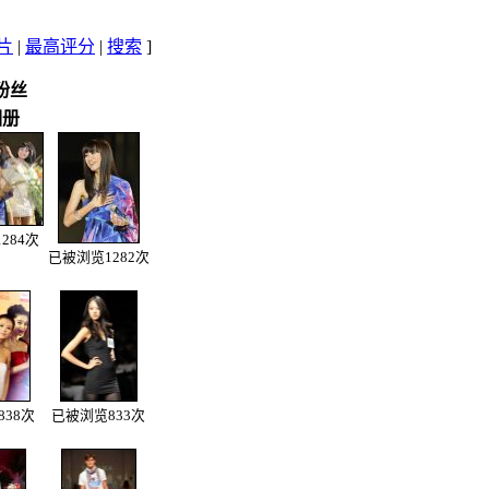
片
|
最高评分
|
搜索
]
粉丝
相册
284次
已被浏览1282次
38次
已被浏览833次