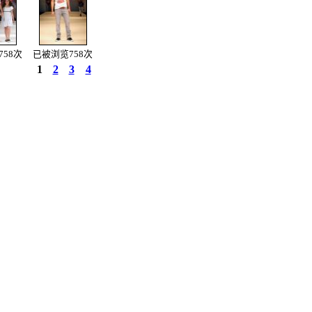
58次
已被浏览758次
1
2
3
4