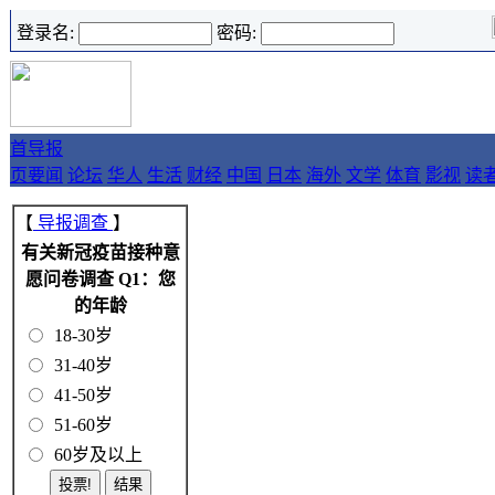
登录名:
密码:
首
导报
页
要闻
论坛
华人
生活
财经
中国
日本
海外
文学
体育
影视
读
【
导报调查
】
有关新冠疫苗接种意
愿问卷调查 Q1：您
的年龄
18-30岁
31-40岁
41-50岁
51-60岁
60岁及以上