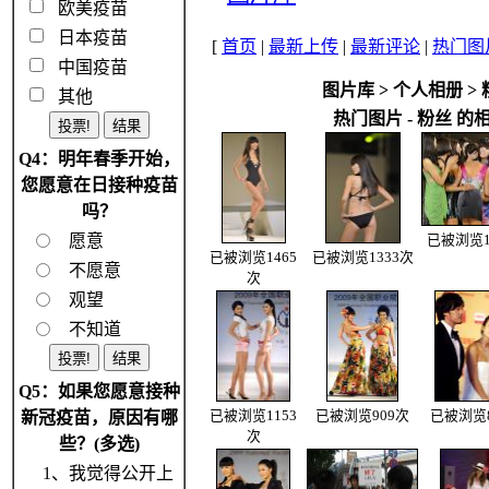
欧美疫苗
日本疫苗
[
首页
|
最新上传
|
最新评论
|
热门图
中国疫苗
图片库
>
个人相册
>
其他
热门图片 - 粉丝 的
Q4：明年春季开始，
您愿意在日接种疫苗
吗？
愿意
已被浏览1
已被浏览1465
已被浏览1333次
不愿意
次
观望
不知道
Q5：如果您愿意接种
新冠疫苗，原因有哪
已被浏览1153
已被浏览909次
已被浏览8
次
些？(多选)
1、我觉得公开上