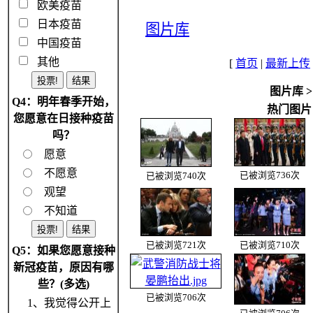
欧美疫苗
日本疫苗
图片库
中国疫苗
其他
[
首页
|
最新上传
图片库
Q4：明年春季开始，
热门图片 
您愿意在日接种疫苗
吗？
愿意
不愿意
已被浏览736次
已被浏览740次
观望
不知道
已被浏览721次
已被浏览710次
Q5：如果您愿意接种
新冠疫苗，原因有哪
些？(多选)
已被浏览706次
1、我觉得公开上