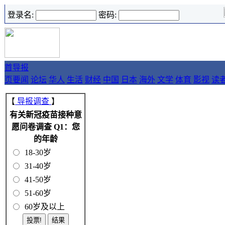
登录名:
密码:
首
导报
页
要闻
论坛
华人
生活
财经
中国
日本
海外
文学
体育
影视
读
【
导报调查
】
有关新冠疫苗接种意
愿问卷调查 Q1：您
的年龄
18-30岁
31-40岁
41-50岁
51-60岁
60岁及以上