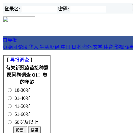
登录名:
密码:
首
导报
页
要闻
论坛
华人
生活
财经
中国
日本
海外
文学
体育
影视
读
【
导报调查
】
有关新冠疫苗接种意
愿问卷调查 Q1：您
的年龄
18-30岁
31-40岁
41-50岁
51-60岁
60岁及以上