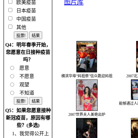
图片库
欧美疫苗
日本疫苗
中国疫苗
其他
Q4：明年春季开始，
您愿意在日接种疫苗
吗？
愿意
不愿意
横滨华埠“妈祖祭”信众跪迎妈祖
200
观望
不知道
能够通过人
Q5：如果您愿意接种
2007世界夫人美艳出炉
新冠疫苗，原因有哪
些？(多选)
1、我觉得公开上