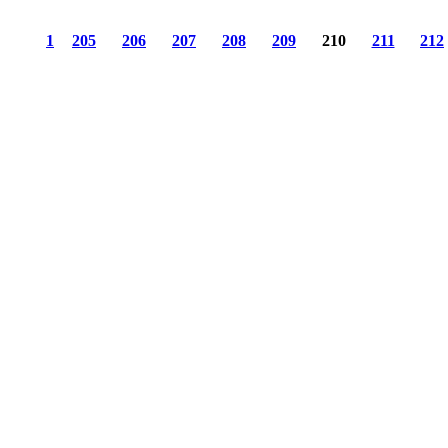
1
205
206
207
208
209
210
211
212