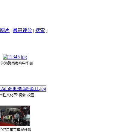
图片
|
最高评分
|
搜索
]
京沪港警察奏响中华街
州性文化节"初会"校园
2007年东京车展开幕