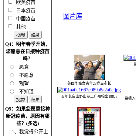
欧美疫苗
日本疫苗
图片库
中国疫苗
其他
Q4：明年春季开始，
您愿意在日接种疫苗
吗？
愿意
不愿意
观望
美国华裔女青年28岁当市长
不知道
百年长白山野山参王广州拍出188万
易楠入
Q5：如果您愿意接种
新冠疫苗，原因有哪
些？(多选)
1、我觉得公开上