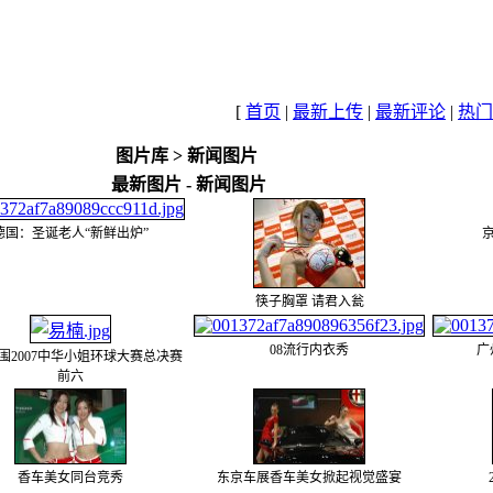
[
首页
|
最新上传
|
最新评论
|
热门
图片库
>
新闻图片
最新图片 - 新闻图片
德国：圣诞老人“新鲜出炉”
筷子胸罩 请君入瓮
08流行内衣秀
广
围2007中华小姐环球大赛总决赛
前六
香车美女同台竞秀
东京车展香车美女掀起视觉盛宴