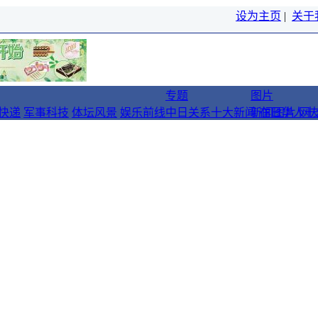
设为主页
|
关于
专题
图片
快递
军事科技
体坛风景
娱乐前线
中日关系十大新闻
新闻图片
在日华人十
网