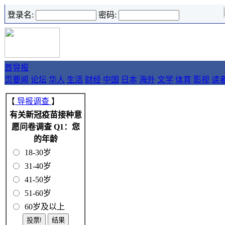
登录名:
密码:
首
导报
页
要闻
论坛
华人
生活
财经
中国
日本
海外
文学
体育
影视
读
【
导报调查
】
有关新冠疫苗接种意
愿问卷调查 Q1：您
的年龄
18-30岁
31-40岁
41-50岁
51-60岁
60岁及以上