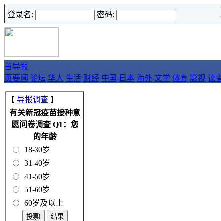
登录名:
密码:
首
导报
页
要闻
论坛
华人
生活
财经
中国
日本
海外
文学
体育
影视
读
【
导报调查
】
有关新冠疫苗接种意
愿问卷调查 Q1：您
的年龄
18-30岁
31-40岁
41-50岁
51-60岁
60岁及以上