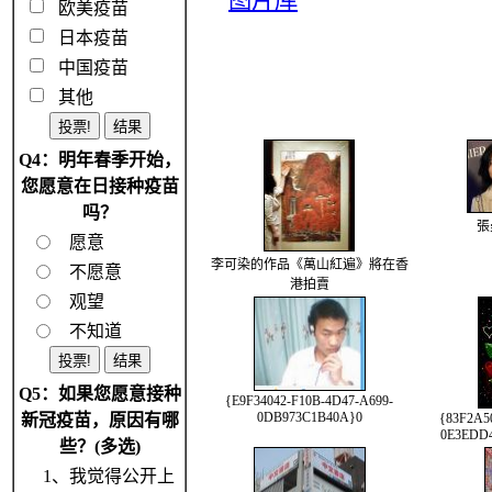
图片库
欧美疫苗
日本疫苗
中国疫苗
其他
Q4：明年春季开始，
您愿意在日接种疫苗
吗？
張
愿意
李可染的作品《萬山紅遍》將在香
不愿意
港拍賣
观望
不知道
Q5：如果您愿意接种
{E9F34042-F10B-4D47-A699-
0DB973C1B40A}0
新冠疫苗，原因有哪
{83F2A5
0E3EDD4B
些？(多选)
1、我觉得公开上