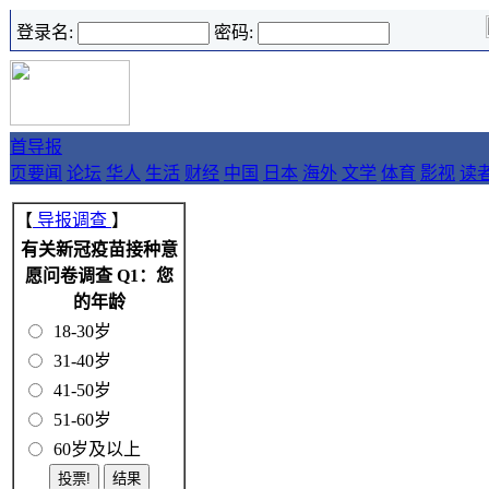
登录名:
密码:
首
导报
页
要闻
论坛
华人
生活
财经
中国
日本
海外
文学
体育
影视
读
【
导报调查
】
有关新冠疫苗接种意
愿问卷调查 Q1：您
的年龄
18-30岁
31-40岁
41-50岁
51-60岁
60岁及以上