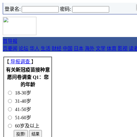
登录名:
密码:
首
导报
页
要闻
论坛
华人
生活
财经
中国
日本
海外
文学
体育
影视
读
【
导报调查
】
有关新冠疫苗接种意
愿问卷调查 Q1：您
的年龄
18-30岁
31-40岁
41-50岁
51-60岁
60岁及以上