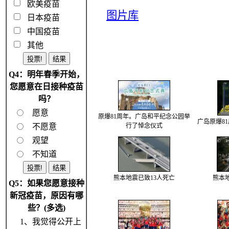
欧美疫苗
图片库
日本疫苗
中国疫苗
其他
Q4：明年春季开始，
您愿意在日接种疫苗
吗？
愿意
原爆81周年。广岛和平纪念公园举
广岛原爆8
不愿意
行了悼念仪式
观望
不知道
熊本地震已致13人死亡
熊本
Q5：如果您愿意接种
新冠疫苗，原因有哪
些？(多选)
1、我觉得公开上