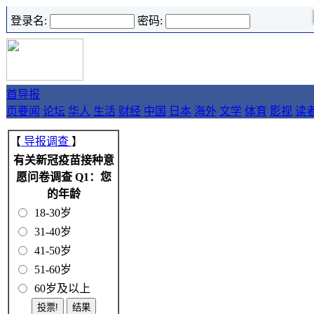
登录名:
密码:
首
导报
页
要闻
论坛
华人
生活
财经
中国
日本
海外
文学
体育
影视
读
【
导报调查
】
有关新冠疫苗接种意
愿问卷调查 Q1：您
的年龄
18-30岁
31-40岁
41-50岁
51-60岁
60岁及以上