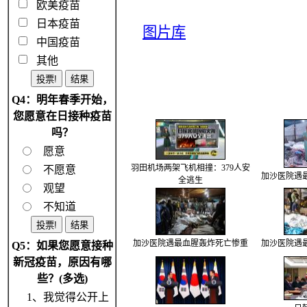
欧美疫苗
日本疫苗
图片库
中国疫苗
其他
Q4：明年春季开始，
您愿意在日接种疫苗
吗？
愿意
羽田机场两架飞机相撞：379人安
不愿意
加沙医院遇
全逃生
观望
不知道
加沙医院遇最血腥轰炸死亡惨重
加沙医院遇
Q5：如果您愿意接种
新冠疫苗，原因有哪
些？(多选)
1、我觉得公开上