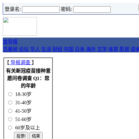
登录名:
密码:
首
导报
页
要闻
论坛
华人
生活
财经
中国
日本
海外
文学
体育
影视
读
【
导报调查
】
有关新冠疫苗接种意
愿问卷调查 Q1：您
的年龄
18-30岁
31-40岁
41-50岁
51-60岁
60岁及以上