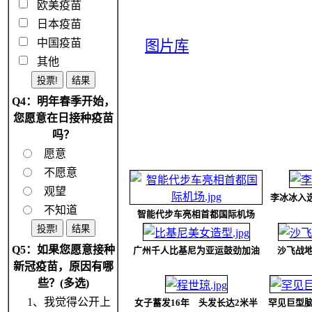
欧美疫苗
日本疫苗
中国疫苗
图片库
其他
Q4：明年春季开始，
您愿意在日接种疫苗
吗？
愿意
不愿意
观望
李冰冰入
不知道
智能代步车亮相首都国际机场
Q5：如果您愿意接种
广州千人比基尼为亚运鼓劲加油
沙飞战
新冠疫苗，原因有哪
些？(多选)
1、我觉得公开上
女子蓄发16年 头发长达2米半
罕见巨型