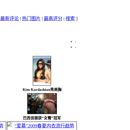
|
最新评论
|
热门图片
|
最高评分
|
搜索
]
+
-
文件名
+
-
日期
Kim Kardashian秀美胸
巴西佳丽获“女臀”冠军