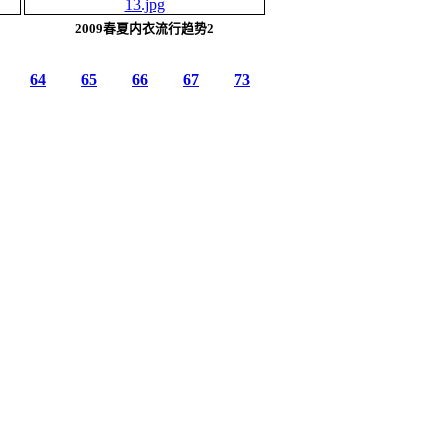
2009春夏内衣流行趋势2
64
65
66
67
73