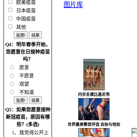
欧美疫苗
图片库
日本疫苗
中国疫苗
其他
Q4：明年春季开始，
您愿意在日接种疫苗
吗？
愿意
不愿意
观望
不知道
内衣名模比基尼秀
Q5：如果您愿意接种
新冠疫苗，原因有哪
些？(多选)
世界最美臀部评选 自拍与他拍
1、我觉得公开上