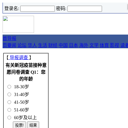
登录名:
密码:
首
导报
页
要闻
论坛
华人
生活
财经
中国
日本
海外
文学
体育
影视
读
【
导报调查
】
有关新冠疫苗接种意
愿问卷调查 Q1：您
的年龄
18-30岁
31-40岁
41-50岁
51-60岁
60岁及以上