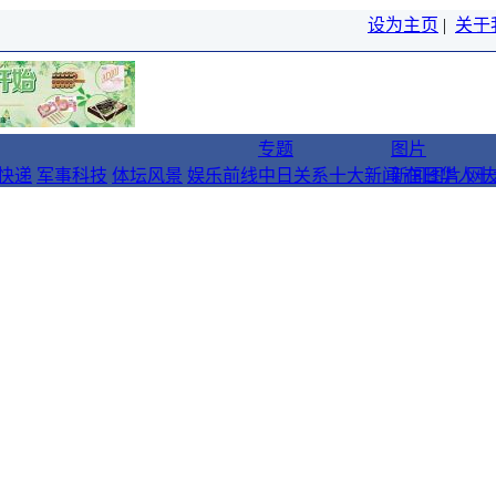
设为主页
|
关于
专题
图片
快递
军事科技
体坛风景
娱乐前线
中日关系十大新闻
新闻图片
在日华人十
网