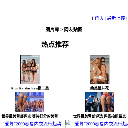
[
首页
|
最新上传
图片库
>
网友贴图
热点推荐
Kim Kardashian携二美
绝美姐妹花
世界最美臀部评选 等待打分的美臀
世界最美臀部评选 评委拍照留恋