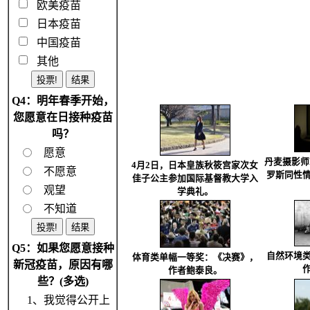
欧美疫苗
日本疫苗
中国疫苗
其他
Q4：明年春季开始，
您愿意在日接种疫苗
吗？
愿意
丹麦摄影师Ma
4月2日，日本皇族秋筱宫家次女
不愿意
罗斯同性
佳子公主参加国际基督教大学入
观望
学典礼。
不知道
Q5：如果您愿意接种
自然环境
体育类单幅一等奖：《决赛》，
新冠疫苗，原因有哪
作者鲍泰良。
些？(多选)
1、我觉得公开上