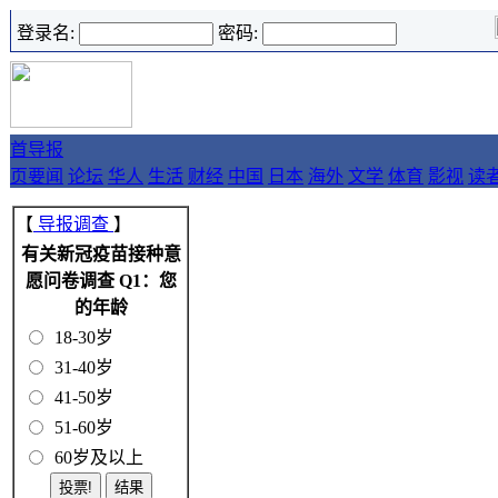
登录名:
密码:
首
导报
页
要闻
论坛
华人
生活
财经
中国
日本
海外
文学
体育
影视
读
【
导报调查
】
有关新冠疫苗接种意
愿问卷调查 Q1：您
的年龄
18-30岁
31-40岁
41-50岁
51-60岁
60岁及以上