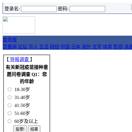
登录名:
密码:
首
导报
页
要闻
论坛
华人
生活
财经
中国
日本
海外
文学
体育
影视
读
【
导报调查
】
有关新冠疫苗接种意
愿问卷调查 Q1：您
的年龄
18-30岁
31-40岁
41-50岁
51-60岁
60岁及以上