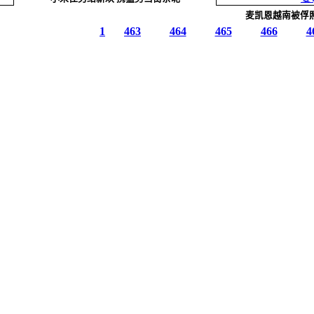
麦凯恩越南被俘
1
463
464
465
466
4