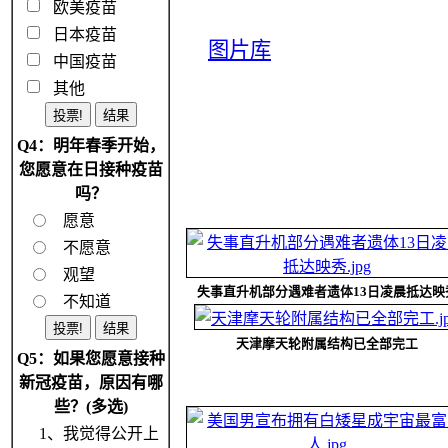
欧美疫苗
日本疫苗
图片库
中国疫苗
其他
Q4：明年春季开始，
您愿意在日接种疫苗
吗？
愿意
不愿意
观望
失事直升机部分遇难者遗体13日凌晨抵达映
不知道
天津摩天轮附属结构已全部完工
Q5：如果您愿意接种
新冠疫苗，原因有哪
些？(多选)
1、我觉得公开上