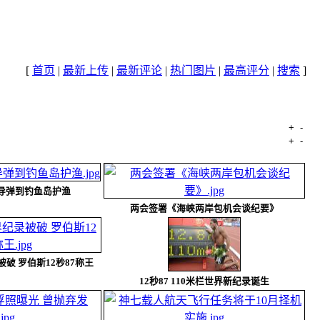
[
首页
|
最新上传
|
最新评论
|
热门图片
|
最高评分
|
搜索
]
+
-
文件名
+
-
日期
用导弹到钓鱼岛护渔
两会签署《海峡两岸包机会谈纪要》
被破 罗伯斯12秒87称王
12秒87 110米栏世界新纪录诞生