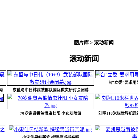
图片库
>
滚动新闻
滚动新闻
台“立委”要求
秀
东盟与中日韩武装部队国际救灾研讨会闭幕
70岁谢贤吞催情虫壮阳 小女友陪游
刘翔110米栏世界纪录
小宋佳另结新欢 携猛男当街亲昵