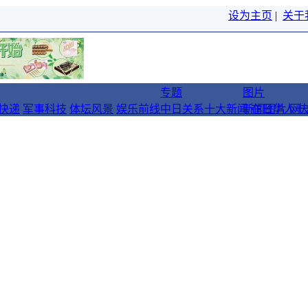
设为主页
|
关于
专题
图片
快递
军事科技
体坛风景
娱乐前线
中日关系十大新闻
新闻图片
在日华人十
网