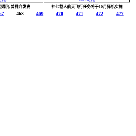
照曝光 曾抛弃发妻
神七载人航天飞行任务将于10月择机实施
67
468
469
470
471
472
477