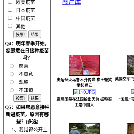
图片库
欧美疫苗
日本疫苗
中国疫苗
其他
Q4：明年春季开始，
您愿意在日接种疫苗
吗？
愿意
不愿意
英国空军飞
奥运圣火乌鲁木齐传递 拳王微笑
观望
举起祥云
不知道
康熙印玺在法国拍出天价 据称买
“发现”
主是中国人
Q5：如果您愿意接种
新冠疫苗，原因有哪
些？(多选)
1、我觉得公开上