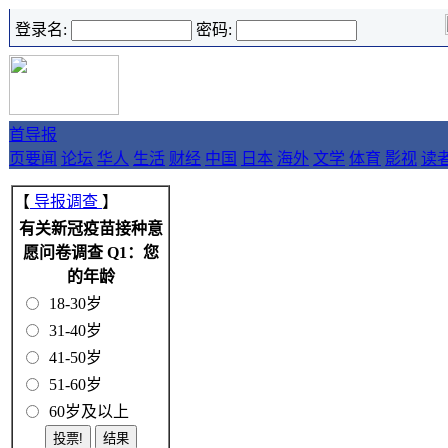
登录名:
密码:
首
导报
页
要闻
论坛
华人
生活
财经
中国
日本
海外
文学
体育
影视
读
【
导报调查
】
有关新冠疫苗接种意
愿问卷调查 Q1：您
的年龄
18-30岁
31-40岁
41-50岁
51-60岁
60岁及以上