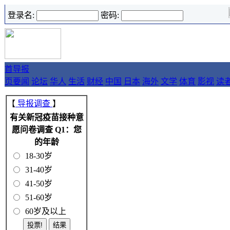
登录名:
密码:
首
导报
页
要闻
论坛
华人
生活
财经
中国
日本
海外
文学
体育
影视
读
【
导报调查
】
有关新冠疫苗接种意
愿问卷调查 Q1：您
的年龄
18-30岁
31-40岁
41-50岁
51-60岁
60岁及以上