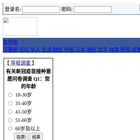
登录名:
密码:
首
导报
页
要闻
论坛
华人
生活
财经
中国
日本
海外
文学
体育
影视
读
【
导报调查
】
有关新冠疫苗接种意
愿问卷调查 Q1：您
的年龄
18-30岁
31-40岁
41-50岁
51-60岁
60岁及以上