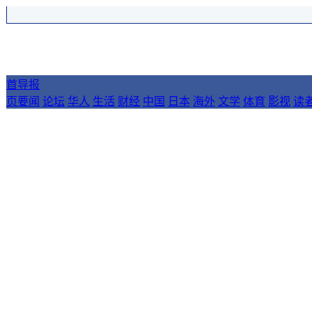
首
导报
页
要闻
论坛
华人
生活
财经
中国
日本
海外
文学
体育
影视
读