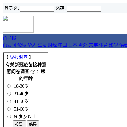
登录名:
密码:
首
导报
页
要闻
论坛
华人
生活
财经
中国
日本
海外
文学
体育
影视
读
【
导报调查
】
有关新冠疫苗接种意
愿问卷调查 Q1：您
的年龄
18-30岁
31-40岁
41-50岁
51-60岁
60岁及以上