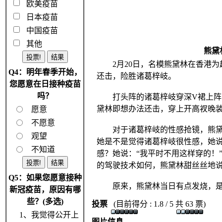
欧美疫苗
日本疫苗
中国疫苗
其他
熊黛
2月20日，名模熊黛林在香港为
Q4：明年春季开始，
还击，险胜诸葛梓岐。
您愿意在日接种疫苗
吗？
打头阵的诸葛梓岐穿深V裙上阵，
黛林即想办法还击，穿上开高衩晚
愿意
不愿意
对于诸葛梓岐的性感抢镜，熊黛林
观望
她是不是觉得诸葛梓岐很性感，她说
不知道
感？她说：“我平时不用这样穿的！
的驾驶技术如何，熊黛林甜丝丝地说
Q5：如果您愿意接种
原来，熊黛林当日有点发烧，是抱
新冠疫苗，原因有哪
些？(多选)
投票
(目前得分 : 1.8 / 5 共 63 票)
1、我觉得公开上
图片信息