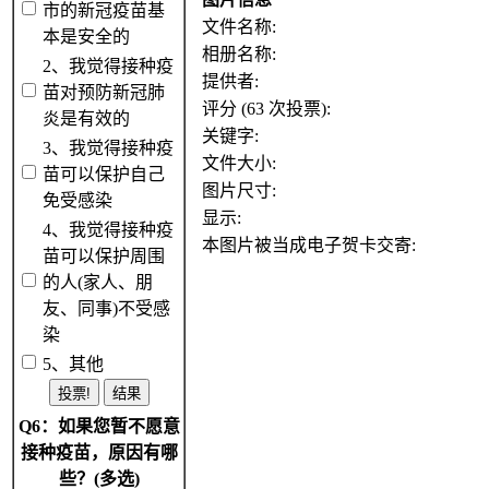
市的新冠疫苗基
文件名称:
本是安全的
相册名称:
2、我觉得接种疫
提供者:
苗对预防新冠肺
评分 (63 次投票):
炎是有效的
关键字:
3、我觉得接种疫
文件大小:
苗可以保护自己
图片尺寸:
免受感染
显示:
4、我觉得接种疫
本图片被当成电子贺卡交寄:
苗可以保护周围
的人(家人、朋
友、同事)不受感
染
5、其他
Q6：如果您暂不愿意
接种疫苗，原因有哪
些？(多选)