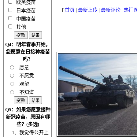
欧美疫苗
[
首页
|
最新上传
|
最新评论
|
热门
日本疫苗
中国疫苗
其他
Q4：明年春季开始，
您愿意在日接种疫苗
吗？
愿意
不愿意
观望
不知道
Q5：如果您愿意接种
新冠疫苗，原因有哪
些？(多选)
1、我觉得公开上