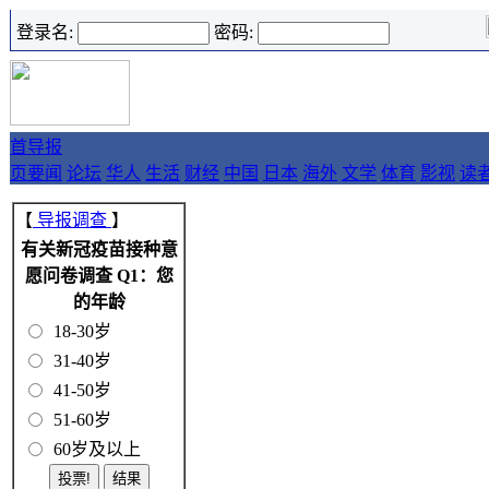
登录名:
密码:
首
导报
页
要闻
论坛
华人
生活
财经
中国
日本
海外
文学
体育
影视
读
【
导报调查
】
有关新冠疫苗接种意
愿问卷调查 Q1：您
的年龄
18-30岁
31-40岁
41-50岁
51-60岁
60岁及以上