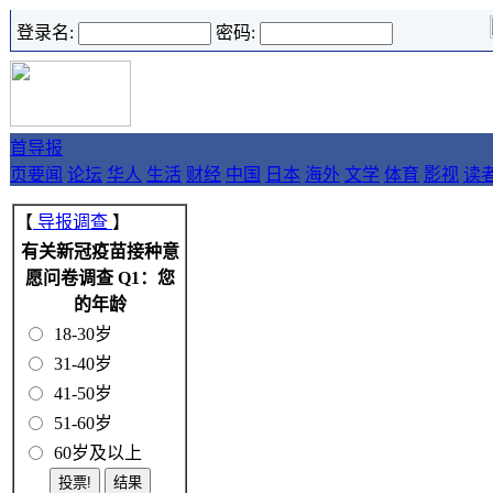
登录名:
密码:
首
导报
页
要闻
论坛
华人
生活
财经
中国
日本
海外
文学
体育
影视
读
【
导报调查
】
有关新冠疫苗接种意
愿问卷调查 Q1：您
的年龄
18-30岁
31-40岁
41-50岁
51-60岁
60岁及以上