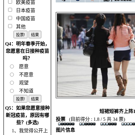
欧美疫苗
日本疫苗
中国疫苗
其他
Q4：明年春季开始，
您愿意在日接种疫苗
吗？
愿意
不愿意
观望
不知道
Q5：如果您愿意接种
短裙短裤齐上阵
新冠疫苗，原因有哪
投票
(目前得分 : 1.8 / 5 共 34 票)
些？(多选)
图片信息
1、我觉得公开上