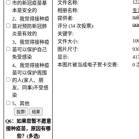
12
文件名称:
市的新冠疫苗基
本是安全的
相册名称:
生
nak
提供者:
2、我觉得接种疫
评分 (34 次投票):
苗对预防新冠肺
炎是有效的
关键字:
10
文件大小:
3、我觉得接种疫
图片尺寸:
93
苗可以保护自己
免受感染
显示:
41
本图片被当成电子贺卡交寄:
0 
4、我觉得接种疫
苗可以保护周围
的人(家人、朋
友、同事)不受感
染
5、其他
Q6：如果您暂不愿意
接种疫苗，原因有哪
些？(多选)