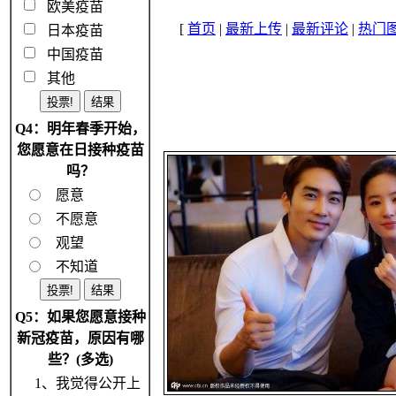
欧美疫苗
[
首页
|
最新上传
|
最新评论
|
热门
日本疫苗
中国疫苗
其他
Q4：明年春季开始，
您愿意在日接种疫苗
吗？
愿意
不愿意
观望
不知道
Q5：如果您愿意接种
新冠疫苗，原因有哪
些？(多选)
1、我觉得公开上