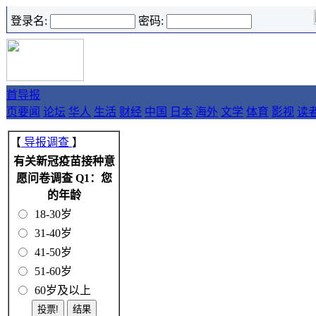
登录名:
密码:
首
导报
页
要闻
论坛
华人
生活
财经
中国
日本
海外
文学
体育
影视
读
【
导报调查
】
有关新冠疫苗接种意
愿问卷调查 Q1：您
的年龄
18-30岁
31-40岁
41-50岁
51-60岁
60岁及以上