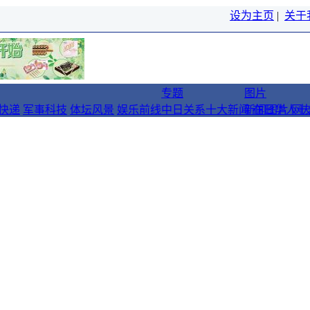
设为主页
|
关于
专题
图片
快递
军事科技
体坛风景
娱乐前线
中日关系十大新闻
新闻图片
在日华人十
网