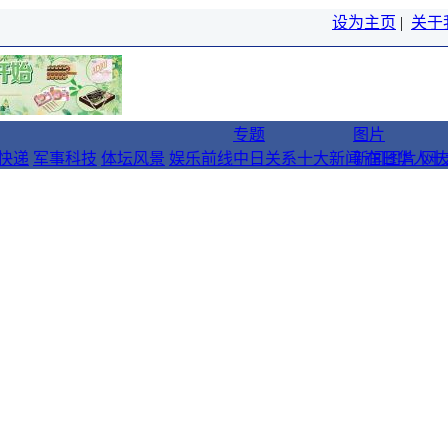
设为主页
|
关于
专题
图片
快递
军事科技
体坛风景
娱乐前线
中日关系十大新闻
新闻图片
在日华人十
网