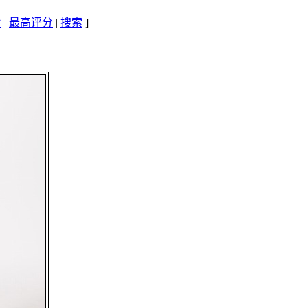
片
|
最高评分
|
搜索
]