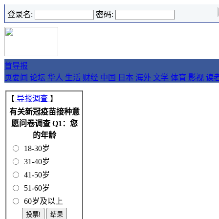
登录名:
密码:
首
导报
页
要闻
论坛
华人
生活
财经
中国
日本
海外
文学
体育
影视
读
【
导报调查
】
有关新冠疫苗接种意
愿问卷调查 Q1：您
的年龄
18-30岁
31-40岁
41-50岁
51-60岁
60岁及以上