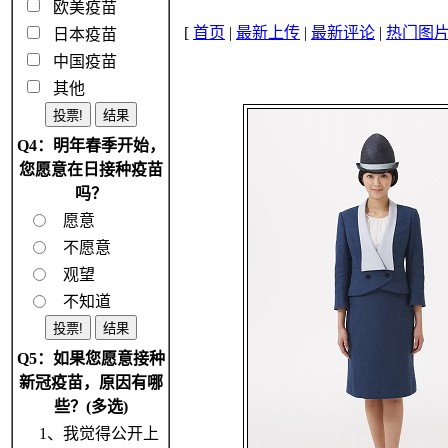
欧美疫苗
[
首页
|
最新上传
|
最新评论
|
热门图
日本疫苗
中国疫苗
其他
Q4：明年春季开始，
您愿意在日接种疫苗
吗？
愿意
不愿意
观望
不知道
Q5：如果您愿意接种
新冠疫苗，原因有哪
些？(多选)
1、我觉得公开上