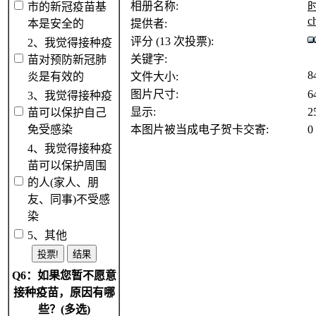
相册名称:
市的新冠疫苗基
c
本是安全的
提供者:
评分 (13 次投票):
2、我觉得接种疫
关键字:
苗对预防新冠肺
8
炎是有效的
文件大小:
图片尺寸:
6
3、我觉得接种疫
显示:
2
苗可以保护自己
免受感染
本图片被当成电子贺卡交寄:
0
4、我觉得接种疫
苗可以保护周围
的人(家人、朋
友、同事)不受感
染
5、其他
Q6：如果您暂不愿意
接种疫苗，原因有哪
些？(多选)