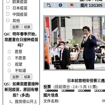
欧美疫苗
图片 13/1305
日本疫苗
中国疫苗
其他
Q4：明年春季开始，
您愿意在日接种疫苗
吗？
愿意
不愿意
观望
不知道
日本前首相安倍晋三遇
Q5：如果您愿意接种
投票
(目前得分 : 2.8 / 5 共 13 票)
新冠疫苗，原因有哪
些？(多选)
图片信息
0
文件名称:
1、我觉得公开上