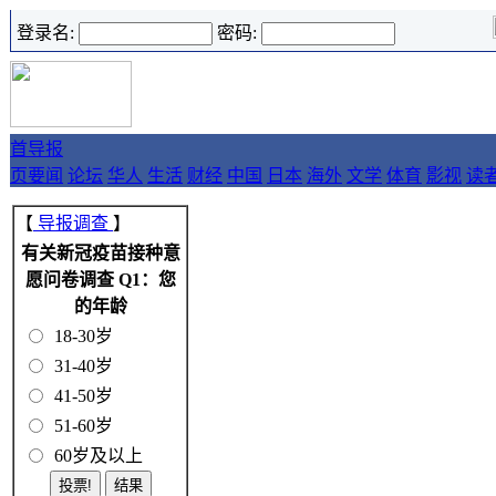
登录名:
密码:
首
导报
页
要闻
论坛
华人
生活
财经
中国
日本
海外
文学
体育
影视
读
【
导报调查
】
有关新冠疫苗接种意
愿问卷调查 Q1：您
的年龄
18-30岁
31-40岁
41-50岁
51-60岁
60岁及以上