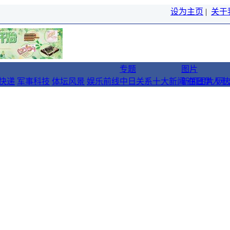
设为主页
|
关于
专题
图片
快递
军事科技
体坛风景
娱乐前线
中日关系十大新闻
新闻图片
在日华人十
网