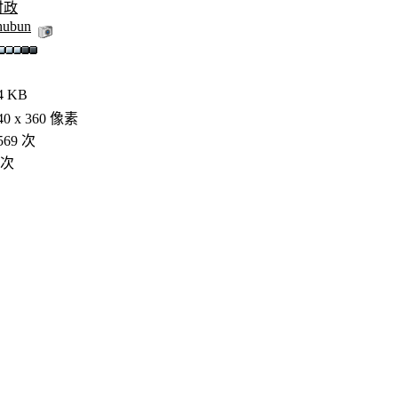
时政
hubun
4 KB
40 x 360 像素
569 次
 次