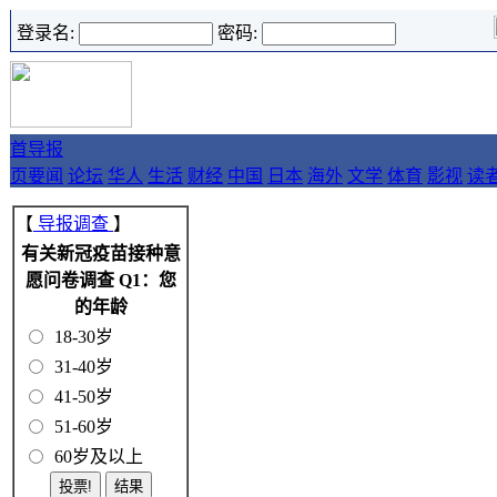
登录名:
密码:
首
导报
页
要闻
论坛
华人
生活
财经
中国
日本
海外
文学
体育
影视
读
【
导报调查
】
有关新冠疫苗接种意
愿问卷调查 Q1：您
的年龄
18-30岁
31-40岁
41-50岁
51-60岁
60岁及以上