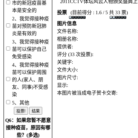
2011CCTV体坛风云人物颁奖盛
市的新冠疫苗基
本是安全的
投票
(目前得分 : 1.6 / 5 共 33 票)
2、我觉得接种疫
图片信息
苗对预防新冠肺
文件名称:
炎是有效的
相册名称:
3、我觉得接种疫
提供者:
苗可以保护自己
评分 (33 次投票):
免受感染
关键字:
4、我觉得接种疫
文件大小:
苗可以保护周围
图片尺寸:
的人(家人、朋
显示:
友、同事)不受感
本图片被当成电子贺卡交寄:
染
5、其他
Q6：如果您暂不愿意
接种疫苗，原因有哪
些？(多选)