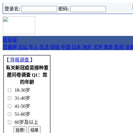
登录名:
密码:
首
导报
页
要闻
论坛
华人
生活
财经
中国
日本
海外
文学
体育
影视
读
【
导报调查
】
有关新冠疫苗接种意
愿问卷调查 Q1：您
的年龄
18-30岁
31-40岁
41-50岁
51-60岁
60岁及以上