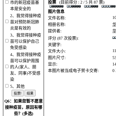
投票
(目前得分 : 2 / 5 共 87 票)
市的新冠疫苗基
本是安全的
图片信息
2、我觉得接种疫
10
文件名称:
苗对预防新冠肺
相册名称:
华
炎是有效的
提供者:
华
3、我觉得接种疫
评分 (87 次投票):
苗可以保护自己
关键字:
免受感染
1
文件大小:
4、我觉得接种疫
图片尺寸:
5
苗可以保护周围
显示:
1
的人(家人、朋
本图片被当成电子贺卡交寄:
0
友、同事)不受感
染
5、其他
Q6：如果您暂不愿意
接种疫苗，原因有哪
些？(多选)