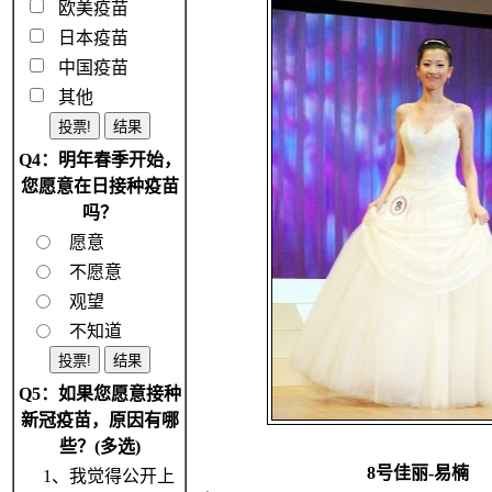
欧美疫苗
日本疫苗
中国疫苗
其他
Q4：明年春季开始，
您愿意在日接种疫苗
吗？
愿意
不愿意
观望
不知道
Q5：如果您愿意接种
新冠疫苗，原因有哪
些？(多选)
8号佳丽-易楠
1、我觉得公开上