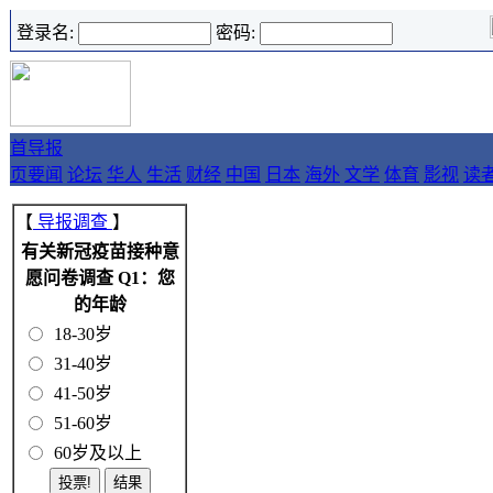
登录名:
密码:
首
导报
页
要闻
论坛
华人
生活
财经
中国
日本
海外
文学
体育
影视
读
【
导报调查
】
有关新冠疫苗接种意
愿问卷调查 Q1：您
的年龄
18-30岁
31-40岁
41-50岁
51-60岁
60岁及以上