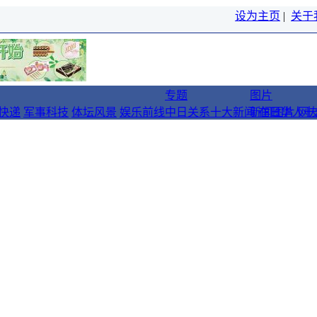
设为主页
|
关于
专题
图片
快递
军事科技
体坛风景
娱乐前线
中日关系十大新闻
新闻图片
在日华人十
网