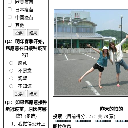
欧美疫苗
日本疫苗
中国疫苗
其他
Q4：明年春季开始，
您愿意在日接种疫苗
吗？
愿意
不愿意
观望
不知道
Q5：如果您愿意接种
昨天的拍的
新冠疫苗，原因有哪
些？(多选)
投票
(目前得分 : 2 / 5 共 78 票)
1、我觉得公开上
图片信息