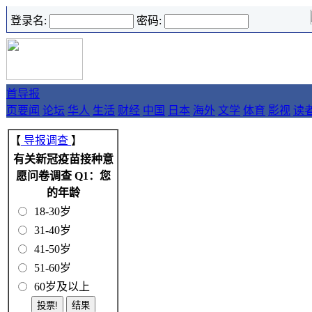
登录名:
密码:
首
导报
页
要闻
论坛
华人
生活
财经
中国
日本
海外
文学
体育
影视
读
【
导报调查
】
有关新冠疫苗接种意
愿问卷调查 Q1：您
的年龄
18-30岁
31-40岁
41-50岁
51-60岁
60岁及以上