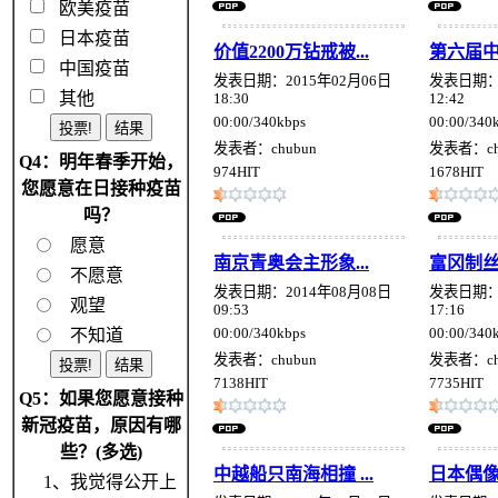
欧美疫苗
日本疫苗
价值2200万钻戒被...
第六届中
中国疫苗
发表日期：2015年02月06日
发表日期：2
其他
18:30
12:42
00:00/340kbps
00:00/340
发表者：chubun
发表者：ch
Q4：明年春季开始，
974HIT
1678HIT
您愿意在日接种疫苗
吗？
愿意
南京青奥会主形象...
富冈制丝厂
不愿意
发表日期：2014年08月08日
发表日期：2
观望
09:53
17:16
00:00/340kbps
00:00/340
不知道
发表者：chubun
发表者：ch
7138HIT
7735HIT
Q5：如果您愿意接种
新冠疫苗，原因有哪
些？(多选)
中越船只南海相撞 ...
日本偶像女
1、我觉得公开上