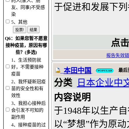
的人(家人、朋
于促进和发展下列
友、同事)不受感
染
5、其他
Q6：如果您暂不愿意
点击
接种疫苗，原因有哪
些？(多选)
报告失效
1、生活预防就
好，不需要接种
本田中国
最后
疫苗
分类
日本企业中
2、我怀疑新冠疫
苗的安全性和有
内容说明
效性
3、我担心接种后
于1948年以生产
会引发不可知的
副作用
以“梦想”作为原
4、接种疫苗的过