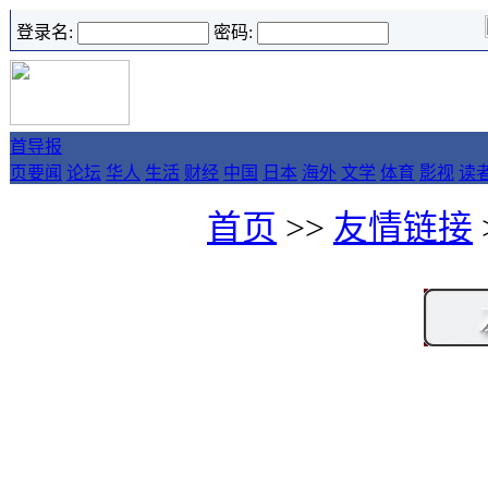
登录名:
密码:
首
导报
页
要闻
论坛
华人
生活
财经
中国
日本
海外
文学
体育
影视
读
首页
>>
友情链接