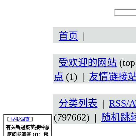
首页
|
受欢迎的网站
(top
点
(1) |
友情链接
分类列表
|
RSS/A
(797662) |
随机跳
【
导报调查
】
有关新冠疫苗接种意
愿问卷调查 Q1：您