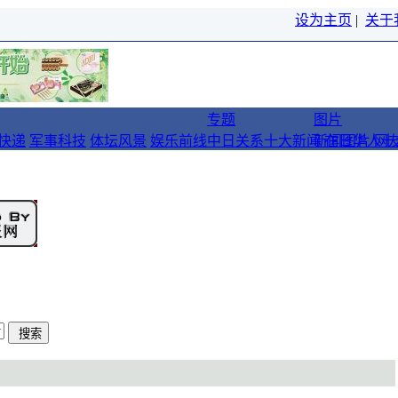
设为主页
|
关于
专题
图片
快递
军事科技
体坛风景
娱乐前线
中日关系十大新闻
新闻图片
在日华人十
网