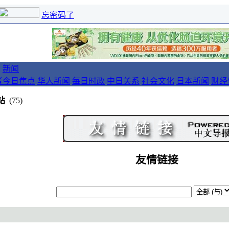
忘密码了
新闻
者
今日焦点
华人新闻
每日时政
中日关系
社会文化
日本新闻
财经
站
(75)
友情链接