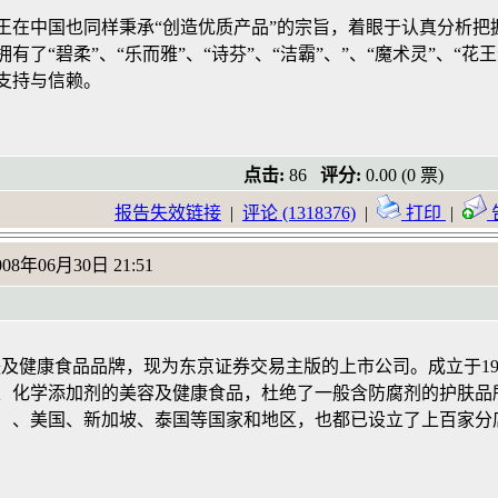
王在中国也同样秉承“创造优质产品”的宗旨，着眼于认真分析把
了“碧柔”、“乐而雅”、“诗芬”、“洁霸”、”、“魔术灵”、“
支持与信赖。
点击:
86
评分:
0.00 (0 票)
报告失效链接
|
评论 (1318376)
|
打印
|
008年06月30日 21:51
护肤及健康食品品牌，现为东京证券交易主版的上市公司。成立于1
、化学添加剂的美容及健康食品，杜绝了一般含防腐剂的护肤品所
、美国、新加坡、泰国等国家和地区，也都已设立了上百家分店。