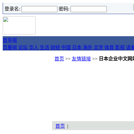
登录名:
密码:
首
导报
页
要闻
论坛
华人
生活
财经
中国
日本
海外
文学
体育
影视
读
首页
>>
友情链接
>>
日本企业中文网
首页
|