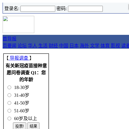
登录名:
密码:
首
导报
页
要闻
论坛
华人
生活
财经
中国
日本
海外
文学
体育
影视
读
【
导报调查
】
有关新冠疫苗接种意
愿问卷调查 Q1：您
的年龄
18-30岁
31-40岁
41-50岁
51-60岁
60岁及以上