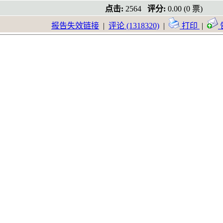
点击:
2564
评分:
0.00 (0 票)
报告失效链接
|
评论 (1318320)
|
打印
|