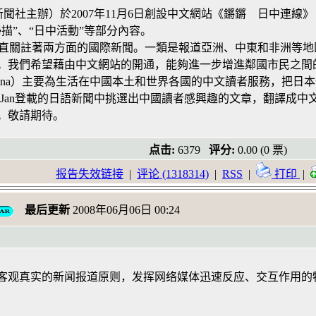
新聞社主辦）於2007年11月6日創設中文網站《鏘鏘 日中連線》（
描”、“日中活動”等部分內容。
an一直關註著兩方面的國際新聞。一類是報道亞洲、中東和非洲
。我們希望藉由中文網站的開通，能夠進一步增進鄰國市民之間
China）主要為生活在中國本土和世界各國的中文讀者服務，把
nJan登載的日語新聞中挑選出中國讀者感興趣的文章，翻譯成
。敬請期待。
点击:
6379
评分:
0.00 (0 票)
报告失效链接
|
评论 (1318314)
|
RSS
|
打印
|
最后更新
2008年06月06日 00:24
客观真实的新闻报道原则，发挥网络媒体迅速反应、交互作用的