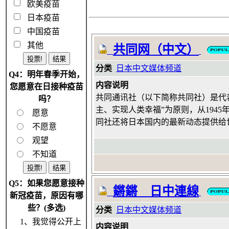
欧美疫苗
日本疫苗
中国疫苗
其他
共同网（中文）
分类
日本中文媒体频道
Q4：明年春季开始，
内容说明
您愿意在日接种疫苗
共同通讯社（以下简称共同社）是代
吗？
主、实现人类幸福”为原则，从194
愿意
同社还将日本国内的最新动态提供给
不愿意
观望
不知道
Q5：如果您愿意接种
鏘鏘 日中連線
新冠疫苗，原因有哪
些？(多选)
分类
日本中文媒体频道
1、我觉得公开上
内容说明