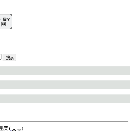
迎度 (
)