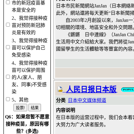
市的新冠疫苗基
日本市民新聞網站JanJan（日本網絡
本是安全的
此外，網站還將每天更新“日本新聞掃
2、我觉得接种疫
自2003年2月創設以來，JanJ
苗对预防新冠肺
切相關的環境、地區安全和外交問題
炎是有效的
《鏘鏘 日中連線》（JanJan 
3、我觉得接种疫
生活用中文介紹給大家。我們將從Ja
苗可以保护自己
國留學生的生活體驗等等豐富的內容
免受感染
4、我觉得接种疫
苗可以保护周围
的人(家人、朋
友、同事)不受感
人民日报日本版
染
5、其他
分类
日本中文媒体频道
内容说明
Q6：如果您暂不愿意
在日本版的运营过程中，我们会本着
接种疫苗，原因有哪
大努力为广大读者服务。
些？(多选)