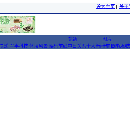
设为主页
|
关于
专题
图片
快递
军事科技
体坛风景
娱乐前线
中日关系十大新闻
新闻图片
在日华人十
网