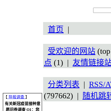
首页
|
受欢迎的网站
(top
点
(1) |
友情链接
分类列表
|
RSS/A
(797662) |
随机跳
【
导报调查
】
有关新冠疫苗接种意
愿问卷调查 Q1：您