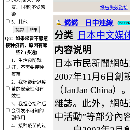
的人(家人、朋
友、同事)不受感
报告失效链接
染
鏘鏘 日中連線
5、其他
分类
日本中文媒
Q6：如果您暂不愿意
接种疫苗，原因有哪
内容说明
些？(多选)
1、生活预防就
日本市民新聞網站J
好，不需要接种
疫苗
2007年11月6
2、我怀疑新冠疫
（JanJan Ch
苗的安全性和有
效性
雜誌。此外，網站
3、我担心接种后
会引发不可知的
中活動”等部分內
副作用
4、接种疫苗的过