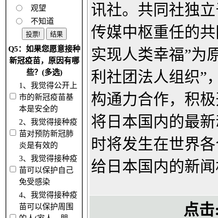
讯社。共同社独立
观望
不知道
传媒中枢重任的共
Q5：如果您愿意接种
实现人类幸福”为原
新冠疫苗，原因有哪
些？(多选)
利社团法人组织”
1、我觉得公开上
构通力合作，积极
市的新冠疫苗基
本是安全的
将日本国内的最新
2、我觉得接种疫
苗对预防新冠肺
时将发生在世界各
炎是有效的
3、我觉得接种疫
给日本国内的新闻
苗可以保护自己
免受感染
4、我觉得接种疫
点击
苗可以保护周围