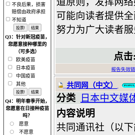
道原则，发挥网络
不良后果，损害
赔偿由政府承担
可能向读者提供全
不知道
努力为广大读者服
Q3：针对新冠疫苗，
您愿意接种哪里的
（可多选）
点击
欧美疫苗
日本疫苗
报告失效
中国疫苗
其他
共同网（中文）
分类
日本中文媒
Q4：明年春季开始，
您愿意在日接种疫苗
内容说明
吗？
愿意
共同通讯社（以下
不愿意