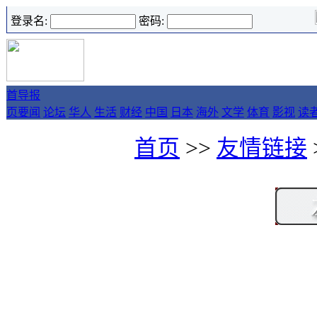
登录名:
密码:
首
导报
页
要闻
论坛
华人
生活
财经
中国
日本
海外
文学
体育
影视
读
首页
>>
友情链接