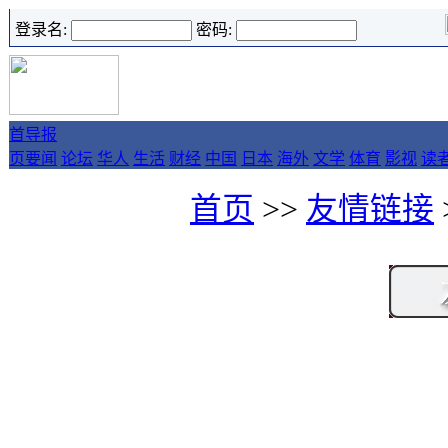
登录名:
密码:
首
导报
页
要闻
论坛
华人
生活
财经
中国
日本
海外
文学
体育
影视
读
首页
>>
友情链接