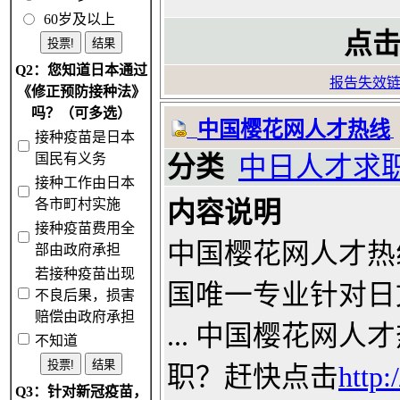
60岁及以上
点击
Q2：您知道日本通过
报告失效
《修正预防接种法》
吗？（可多选）
中国樱花网人才热线
接种疫苗是日本
国民有义务
分类
中日人才求
接种工作由日本
各市町村实施
内容说明
接种疫苗费用全
中国樱花网人才热
部由政府承担
若接种疫苗出现
国唯一专业针对日
不良后果，损害
赔偿由政府承担
... 中国樱花网
不知道
职？赶快点击
http
Q3：针对新冠疫苗，