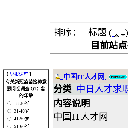
排序： 标题 (
目前站点排
【
导报调查
】
中国IT人才网
有关新冠疫苗接种意
分类
中日人才求
愿问卷调查 Q1：您
的年龄
内容说明
18-30岁
31-40岁
中国IT人才网
41-50岁
51-60岁